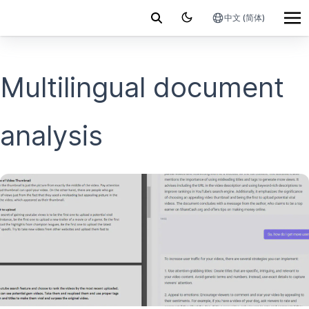
中文 (简体)
Multilingual document
analysis