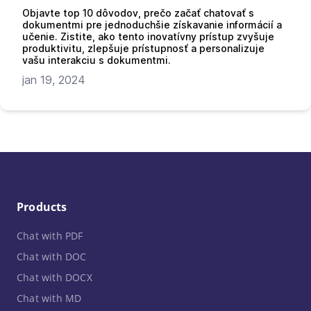
Objavte top 10 dôvodov, prečo začať chatovať s
dokumentmi pre jednoduchšie získavanie informácií a
učenie. Zistite, ako tento inovatívny prístup zvyšuje
produktivitu, zlepšuje prístupnosť a personalizuje
vašu interakciu s dokumentmi.
jan 19, 2024
Products
Chat with PDF
Chat with DOC
Chat with DOCX
Chat with MD