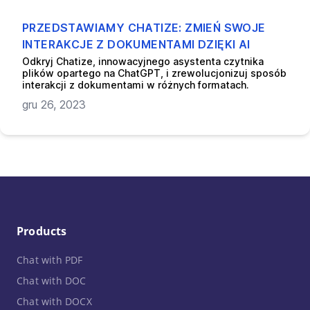
PRZEDSTAWIAMY CHATIZE: ZMIEŃ SWOJE
INTERAKCJE Z DOKUMENTAMI DZIĘKI AI
Odkryj Chatize, innowacyjnego asystenta czytnika
plików opartego na ChatGPT, i zrewolucjonizuj sposób
interakcji z dokumentami w różnych formatach.
gru 26, 2023
Products
Chat with PDF
Chat with DOC
Chat with DOCX