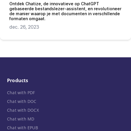
Ontdek Chatize, de innovatieve op ChatGPT
gebaseerde bestandslezer-assistent, en revolutioneer
de manier waarop je met documenten in verschillende
formaten omgaat.
dec. 26, 2023
Products
Chat with PDF
Chat with DOC
Chat with DOCX
Chat with MD
Chat with EPUB