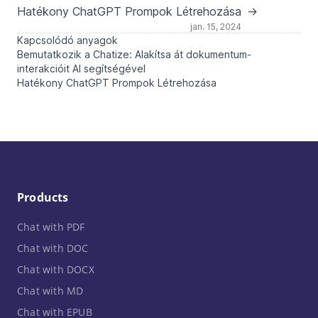
Hatékony ChatGPT Prompok Létrehozása
→
jan. 15, 2024
Kapcsolódó anyagok
Bemutatkozik a Chatize: Alakítsa át dokumentum-
interakcióit AI segítségével
Hatékony ChatGPT Prompok Létrehozása
Products
Chat with PDF
Chat with DOC
Chat with DOCX
Chat with MD
Chat with EPUB