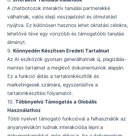
A chatbotozok interaktív tanulási partnerekké
válhatnak, valós idejű visszajelzést és útmutatást
nyújtva. Ez különösen hasznos lehet oktatási célokra,
lehetővé téve egy vonzóbb és támogatóbb tanulási
élményt.
9.
Könnyedén Készítsen Eredeti Tartalmat
Az AI eszközök gyorsan generálhatnak új, plagizálás-
mentes tartalmat a meglévő dokumentumok alapján.
Ez a funkció áldás a tartalomkészítők és
marketingesek számára, egyszerűsítve a
tartalomkészítési folyamatot.
10.
Többnyelvű Támogatás a Globális
Használathoz
Több nyelvet támogató funkcióval a felhasználók az
anyanyelvükön tudnak interakcióba lépni a
dokumentumokkal, még akkor is, ha a dokumentum