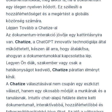
egy idegen nyelven íródott. Ez szélesíti a
hozzáférhetőséget és a megértést a globális
közönség számára.
Lépjen Tovább a Chatize-al
Az dokumentum-interakció jövője egy kattintásnyira
van.
Chatize
, a ChatGPT innovatív technológiája által
működtetett, készen áll arra, hogy átalakítsa,
ahogyan a dokumentumokkal kapcsolatba lép.
Legyen Ön diák, szakember vagy csak a
hatékonyságot kedvelő,
Chatize
páratlan élményt
kínál.
A
Chatize
választásával nem csupán egy eszközt
választ, hanem egy okosabb módját a munkának és a
tanulásnak. Intuitív chat-alapú felülete életre kelti
dokumentumait, interaktívabbá, hozzáférhetőbbé és
felhasználóbarátabbá téve őket. Az idő a változásra