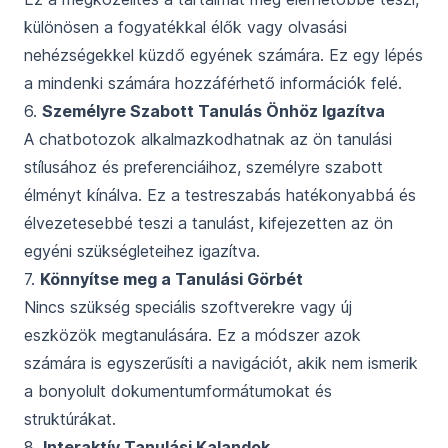
különösen a fogyatékkal élők vagy olvasási
nehézségekkel küzdő egyének számára. Ez egy lépés
a mindenki számára hozzáférhető információk felé.
6.
Személyre Szabott Tanulás Önhöz Igazítva
A chatbotozok alkalmazkodhatnak az ön tanulási
stílusához és preferenciáihoz, személyre szabott
élményt kínálva. Ez a testreszabás hatékonyabbá és
élvezetesebbé teszi a tanulást, kifejezetten az ön
egyéni szükségleteihez igazítva.
7.
Könnyítse meg a Tanulási Görbét
Nincs szükség speciális szoftverekre vagy új
eszközök megtanulására. Ez a módszer azok
számára is egyszerűsíti a navigációt, akik nem ismerik
a bonyolult dokumentumformátumokat és
struktúrákat.
8.
Interaktív Tanulási Kalandok