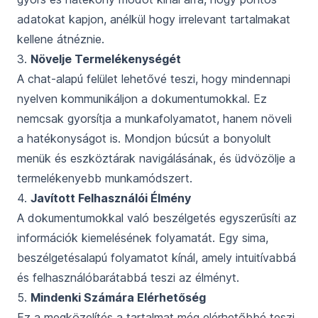
adatokat kapjon, anélkül hogy irrelevant tartalmakat
kellene átnéznie.
3.
Növelje Termelékenységét
A chat-alapú felület lehetővé teszi, hogy mindennapi
nyelven kommunikáljon a dokumentumokkal. Ez
nemcsak gyorsítja a munkafolyamatot, hanem növeli
a hatékonyságot is. Mondjon búcsút a bonyolult
menük és eszköztárak navigálásának, és üdvözölje a
termelékenyebb munkamódszert.
4.
Javított Felhasználói Élmény
A dokumentumokkal való beszélgetés egyszerűsíti az
információk kiemelésének folyamatát. Egy sima,
beszélgetésalapú folyamatot kínál, amely intuitívabbá
és felhasználóbarátabbá teszi az élményt.
5.
Mindenki Számára Elérhetőség
Ez a megközelítés a tartalmat még elérhetőbbé teszi,