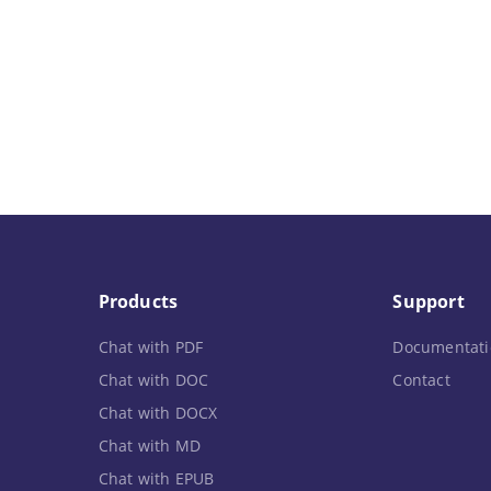
Products
Support
Chat with PDF
Documentati
Chat with DOC
Contact
Chat with DOCX
Chat with MD
Chat with EPUB