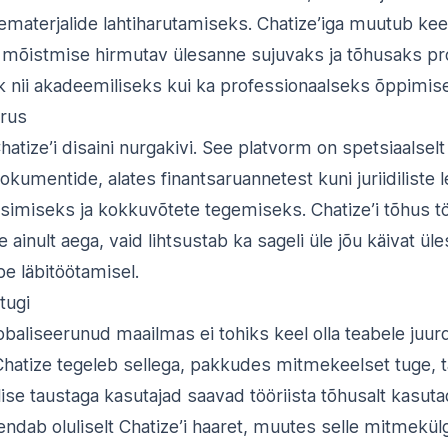
ematerjalide lahtiharutamiseks. Chatize’iga muutub ke
mõistmise hirmutav ülesanne sujuvaks ja tõhusaks pr
k nii akadeemiliseks kui ka professionaalseks õppimis
irus
atize’i disaini nurgakivi. See platvorm on spetsiaalselt
kumentide, alates finantsaruannetest kuni juriidiliste l
üsimiseks ja kokkuvõtete tegemiseks. Chatize’i tõhus t
e ainult aega, vaid lihtsustab ka sageli üle jõu käivat ül
be läbitöötamisel.
tugi
baliseerunud maailmas ei tohiks keel olla teabele juu
Chatize tegeleb sellega, pakkudes mitmekeelset tuge, 
lise taustaga kasutajad saavad tööriista tõhusalt kasut
iendab oluliselt Chatize’i haaret, muutes selle mitmekü