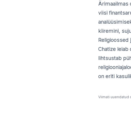
Ärimaailmas o
viisi finantsa
analüüsimisek
kiiremini, su
Religioossed j
Chatize leiab 
lihtsustab pü
religiooniajal
on eriti kasuli
Viimati uuendatud
d