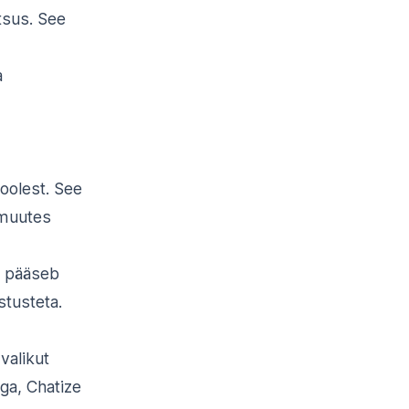
tsus. See
a
oolest. See
 muutes
s pääseb
stusteta.
valikut
ga, Chatize