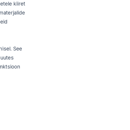
tele kiiret
imaterjalide
seid
misel. See
muutes
unktsioon