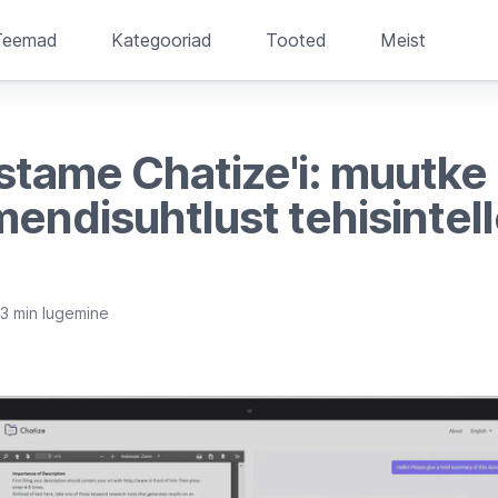
Teemad
Kategooriad
Tooted
Meist
stame Chatize'i: muutke
endisuhtlust tehisintell
3 min lugemine