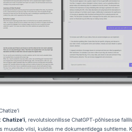
Chatize’i
t
Chatize’i
, revolutsioonilisse ChatGPT-põhisesse failil
mis muudab viisi, kuidas me dokumentidega suhtleme. 