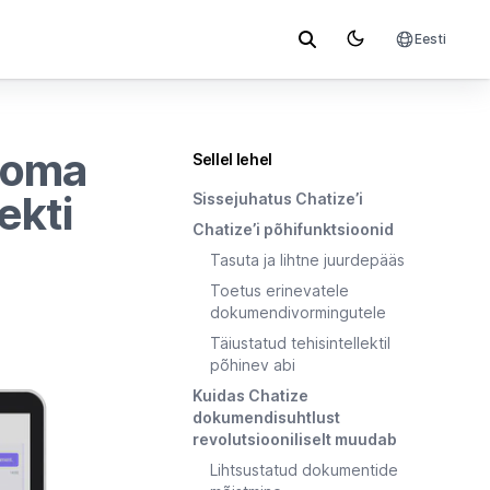
Eesti
 oma
Sellel lehel
ekti
Sissejuhatus Chatize’i
Chatize’i põhifunktsioonid
Tasuta ja lihtne juurdepääs
Toetus erinevatele
dokumendivormingutele
Täiustatud tehisintellektil
põhinev abi
Kuidas Chatize
dokumendisuhtlust
revolutsiooniliselt muudab
Lihtsustatud dokumentide