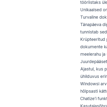
tööriistaks ü
Unikaalsed om
Turvaline do
Tänapäeva dig
tunnistab se
Krüpteeritud 
dokumente käs
meelerahu ja 
Juurdepääset
Ajastul, kus 
ühilduvus eri
Windowsi arvut
hõlpsasti kät
Chatize’i funkt
Kasutajasõbral