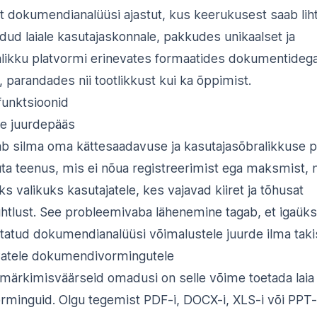
ut dokumendianalüüsi ajastut, kus keerukusest saab lih
oodud laiale kasutajaskonnale, pakkudes unikaalset ja
alikku platvormi erinevates formaatides dokumentideg
 parandades nii tootlikkust kui ka õppimist.
ifunktsioonid
tne juurdepääs
ab silma oma kättesaadavuse ja kasutajasõbralikkuse p
suta teenus, mis ei nõua registreerimist ega maksmist,
ks valikuks kasutajatele, kes vajavad kiiret ja tõhusat
tlust. See probleemivaba lähenemine tagab, et igaük
ustatud dokumendianalüüsi võimalustele juurde ilma taki
vatele dokumendivormingutele
 märkimisväärseid omadusi on selle võime toetada laia 
minguid. Olgu tegemist PDF-i, DOCX-i, XLS-i või PPT-