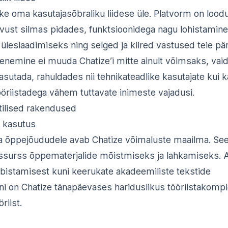
ke oma kasutajasõbraliku liidese üle. Platvorm on lood
ust silmas pidades, funktsioonidega nagu lohistamine
leslaadimiseks ning selged ja kiired vastused teie pär
henemine ei muuda Chatize’i mitte ainult võimsaks, vai
sutada, rahuldades nii tehnikateadlike kasutajate kui k
tööriistadega vähem tuttavate inimeste vajadusi.
ktilised rakendused
 kasutus
 ja õppejõududele avab Chatize võimaluste maailma. Se
ssurss õppematerjalide mõistmiseks ja lahkamiseks. A
bistamisest kuni keerukate akadeemiliste tekstide
ni on Chatize tänapäevases hariduslikus tööriistakompl
riist.