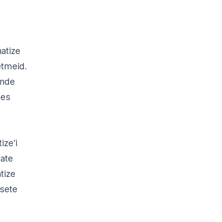
atize
etmeid.
ende
des
ize’i
tate
tize
äsete