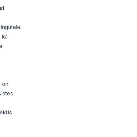
ud
ingutele.
d ka
a
e on
lates
ektis