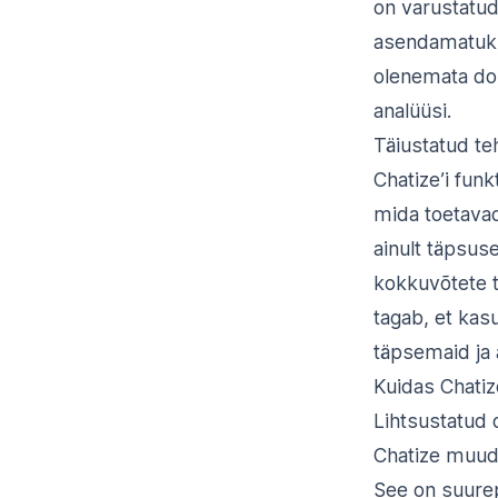
on varustatu
asendamatuks t
olenemata dok
analüüsi.
Täiustatud teh
Chatize’i fun
mida toetavad 
ainult täpsus
kokkuvõtete t
tagab, et ka
täpsemaid ja 
Kuidas Chatiz
Lihtsustatud
Chatize muud
See on suurep