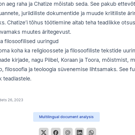
n aeg raha ja Chatize mõistab seda. See pakub ettevõte
ruannete, juriidiliste dokumentide ja muude kriitiliste är
s. Chatize’i tõhus töötlemine aitab teha teadlikke otsu
juvamaks muutes äritegevust.
a filosoofilised uuringud
oma koha ka religioossete ja filosoofiliste tekstide uuri
hade kirjade, nagu Piibel, Koraan ja Toora, mõistmist, 
oo, filosoofia ja teoloogia süvenemise lihtsamaks. See f
k teadlastele.
ets 26, 2023
Multilingual document analysis