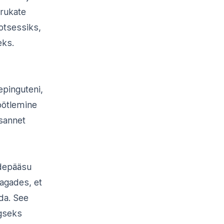
erukate
otsessiks,
eks.
epinguteni,
öötlemine
esannet
rdepääsu
tagades, et
ada. See
lgseks