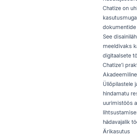
Chatize on uh
kasutusmugav
dokumentide ü
See disainilä
meeldivaks ka
digitaalsete 
Chatize’i pra
Akadeemiline
Üliõpilastele
hindamatu re
uurimistöös a
lihtsustamise
hädavajalik töö
Ärikasutus