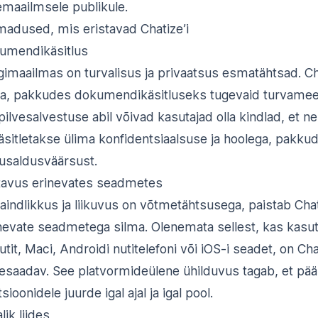
lemaailmsele publikule.
adused, mis eristavad Chatize’i
kumendikäsitlus
imaailmas on turvalisus ja privaatsus esmatähtsad. Ch
da, pakkudes dokumendikäsitluseks tugevaid turvame
pilvesalvestuse abil võivad kasutajad olla kindlad, et n
itletakse ülima konfidentsiaalsuse ja hoolega, pakku
usaldusväärsust.
avus erinevates seadmetes
paindlikkus ja liikuvus on võtmetähtsusega, paistab Chat
nevate seadmetega silma. Olenemata sellest, kas kasu
it, Maci, Androidi nutitelefoni või iOS-i seadet, on Cha
tesaadav. See platvormideülene ühilduvus tagab, et pä
sioonidele juurde igal ajal ja igal pool.
ik liides