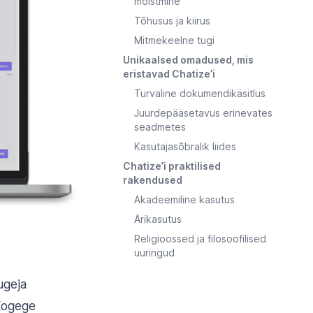
mõistmine
Tõhusus ja kiirus
Mitmekeelne tugi
Unikaalsed omadused, mis
eristavad Chatize’i
Turvaline dokumendikäsitlus
Juurdepääsetavus erinevates
seadmetes
Kasutajasõbralik liides
Chatize’i praktilised
rakendused
Akadeemiline kasutus
Ärikasutus
Religioossed ja filosoofilised
uuringud
ugeja
Kogege