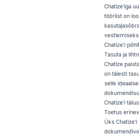
Chatize’iga u
tööriist on l
kasutajasõbr
vestlemiseks,
Chatize’i põh
Tasuta ja lih
Chatize paist
on täiesti ta
selle ideaalse
dokumendisuh
Chatize’i täi
Toetus erine
Üks Chatize’i
dokumendivor