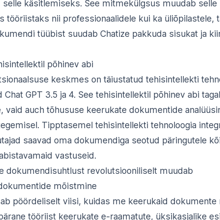
d selle käsitlemiseks. See mitmekülgsus muudab selle
ööriistaks nii professionaalidele kui ka üliõpilastele, 
umendi tüübist suudab Chatize pakkuda sisukat ja kii
isintellektil põhinev abi
ktsionaalsuse keskmes on täiustatud tehisintellekti tehn
Chat GPT 3.5 ja 4. See tehisintellektil põhinev abi taga
e, vaid auch tõhususe keerukate dokumentide analüüsim
egemisel. Tipptasemel tehisintellekti tehnoloogia inte
sutajad saavad oma dokumendiga seotud päringutele kõ
abistavamaid vastuseid.
e dokumendisuhtlust revolutsiooniliselt muudab
 dokumentide mõistmine
ab pöördeliselt viisi, kuidas me keerukaid dokumente
ärane tööriist keerukate e-raamatute, üksikasjalike esi