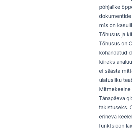
põhjalike õpp
dokumentide 
mis on kasuli
Tõhusus ja ki
Tõhusus on Ch
kohandatud do
kiireks analü
ei säästa mitt
ulatusliku tea
Mitmekeelne 
Tänapäeva glo
takistuseks. 
erineva keele
funktsioon la