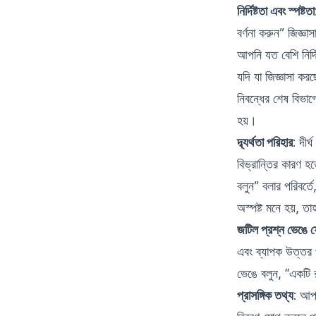
নির্দিষ্টতা এবং স্পষ্টতা
বর্ণনা করুন” জিজ্ঞা
আপনি যত বেশি নির্দ
যদি যা জিজ্ঞাসা করছ
নিবন্ধের শেষ বিভাগ
হয়।
দ্ব্যর্থতা পরিহার
: দীর
বিভ্রান্তির কারণ হত
বলুন” বলার পরিবর্ত
অস্পষ্ট মনে হয়, 
জটিল প্রশ্ন ভেঙে 
এবং ব্যাপক উত্তর প
ভেঙে বলুন, “একটি 
প্রাসঙ্গিক তথ্য
: আপন