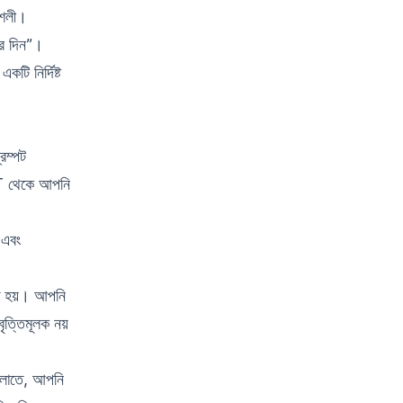
 শৈলী।
্তর দিন”।
ি নির্দিষ্ট
রম্পট
GPT থেকে আপনি
 এবং
্ত হয়। আপনি
ৃত্তিমূলক নয়
গুলোতে, আপনি