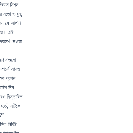
াভিযান মিশন
ার মতো ভাবুন;
খবেন যে আপনি
পারে।
এই
রামর্শ দেওয়া
ারণ এগুলো
সম্পর্কে আরও
নো প্রশ্ন
্দেশ দিন।
রও বিস্তারিত
র্তে, এটিকে
ে?”
ক নির্দিষ্ট