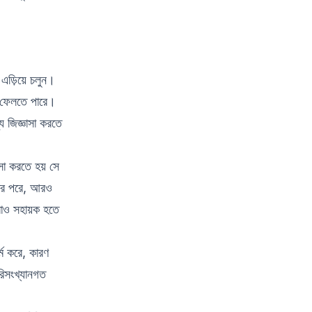
 এড়িয়ে চলুন।
ে ফেলতে পারে।
 জিজ্ঞাসা করতে
ঞাসা করতে হয় সে
োঝার পরে, আরও
করাও সহায়ক হতে
ম করে, কারণ
রিসংখ্যানগত