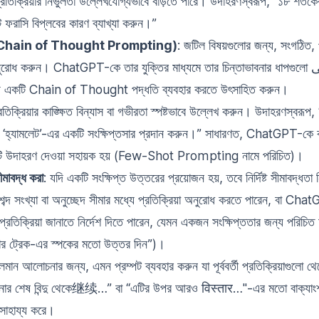
রতিক্রিয়ার নির্ভুলতা উল্লেখযোগ্যভাবে বাড়তে পারে। উদাহরণস্বরূপ, “১৮ শতক
টে ফরাসি বিপ্লবের কারণ ব্যাখ্যা করুন।”
খ্যা (Chain of Thought Prompting)
: জটিল বিষয়গুলোর জন্য, সংগঠিত, প
োধ করুন। ChatGPT-কে তার যুক্তির মাধ্যমে তার চিন্তাভাবনার ধাপগুলো منطقیভাবে
্য একটি Chain of Thought পদ্ধতি ব্যবহার করতে উৎসাহিত করুন।
্রতিক্রিয়ার কাঙ্ক্ষিত বিন্যাস বা গভীরতা স্পষ্টভাবে উল্লেখ করুন। উদাহরণস্বরূপ,
রের ‘হ্যামলেট’-এর একটি সংক্ষিপ্তসার প্রদান করুন।” সাধারণত, ChatGPT-কে কা
়েকটি উদাহরণ দেওয়া সহায়ক হয় (Few-Shot Prompting নামে পরিচিত)।
সীমাবদ্ধ করা
: যদি একটি সংক্ষিপ্ত উত্তরের প্রয়োজন হয়, তবে নির্দিষ্ট সীমাবদ্ধতা 
ট শব্দ সংখ্যা বা অনুচ্ছেদ সীমার মধ্যে প্রতিক্রিয়া অনুরোধ করতে পারেন, বা C
 প্রতিক্রিয়া জানাতে নির্দেশ দিতে পারেন, যেমন একজন সংক্ষিপ্ততার জন্য পরিচিত
টার ট্রেক-এর স্পকের মতো উত্তর দিন”)।
লমান আলোচনার জন্য, এমন প্রম্পট ব্যবহার করুন যা পূর্ববর্তী প্রতিক্রিয়াগুলো থ
ার শেষ বিন্দু থেকে继续…” বা “এটির উপর আরও विस्तार…"-এর মতো বাক্যা
 সাহায্য করে।