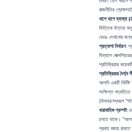
বিবরণ যোগ করলে প্
রাজনীতির প্রেক্ষাপ
ধাপে ধাপে ব্যা
ভিত্তিক উত্তর অনুর
ভেঙে দেখানোর জন
প্রত্যাশা নির্ধারণ
: প
বিন্যাসে শেক্সপিয়
প্রতিক্রিয়ার কয
প্রতিক্রিয়ার দৈর্ঘ্য 
আপনি একটি নির্দিষ্
সংক্ষিপ্ত পদ্ধতিতে
(উদাহরণস্বরূপ “স্
ধারাবাহিক প্রম্পট
: চ
চলতে থাকে। “আপন
প্রবাহ বজায় রাখতে