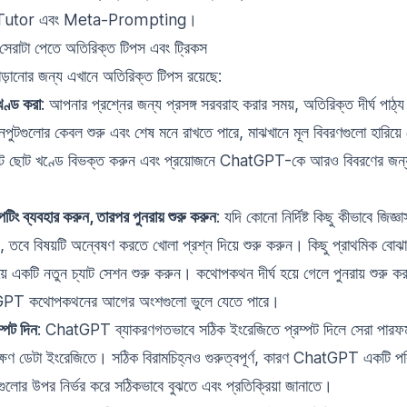
Tutor
এবং
Meta-Prompting
।
াটা পেতে অতিরিক্ত টিপস এবং ট্রিকস
 বাড়ানোর জন্য এখানে অতিরিক্ত টিপস রয়েছে:
 খণ্ড করা
: আপনার প্রশ্নের জন্য প্রসঙ্গ সরবরাহ করার সময়, অতিরিক্ত দীর্ঘ পাঠ্য
ুটগুলোর কেবল শুরু এবং শেষ মনে রাখতে পারে, মাঝখানে মূল বিবরণগুলো হারিয়
 ছোট ছোট খণ্ডে বিভক্ত করুন এবং প্রয়োজনে ChatGPT-কে আরও বিবরণের জন্য
পটিং ব্যবহার করুন, তারপর পুনরায় শুরু করুন
: যদি কোনো নির্দিষ্ট কিছু কীভাবে জিজ্
হন, তবে বিষয়টি অন্বেষণ করতে খোলা প্রশ্ন দিয়ে শুরু করুন। কিছু প্রাথমিক ব
 দিয়ে একটি নতুন চ্যাট সেশন শুরু করুন। কথোপকথন দীর্ঘ হয়ে গেলে পুনরায় শুরু 
GPT কথোপকথনের আগের অংশগুলো ভুলে যেতে পারে।
্পট দিন
: ChatGPT ব্যাকরণগতভাবে সঠিক ইংরেজিতে প্রম্পট দিলে সেরা পারফর্
ক্ষণ ডেটা ইংরেজিতে। সঠিক বিরামচিহ্নও গুরুত্বপূর্ণ, কারণ ChatGPT একটি প
ুলোর উপর নির্ভর করে সঠিকভাবে বুঝতে এবং প্রতিক্রিয়া জানাতে।