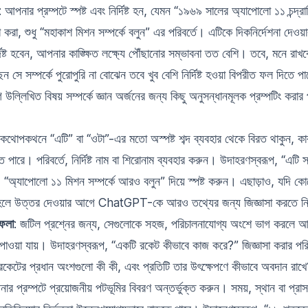
: আপনার প্রম্পটে স্পষ্ট এবং নির্দিষ্ট হন, যেমন “১৯৬৯ সালের অ্যাপোলো ১১ চন্দ্র
সা করা, শুধু “মহাকাশ মিশন সম্পর্কে বলুন” এর পরিবর্তে। এটিকে দিকনির্দেশনা দেওয়
িষ্ট হবেন, আপনার কাঙ্ক্ষিত লক্ষ্যে পৌঁছানোর সম্ভাবনা তত বেশি। তবে, মনে রা
েন সে সম্পর্কে পুরোপুরি না বোঝেন তবে খুব বেশি নির্দিষ্ট হওয়া বিপরীত ফল দিতে 
ে
উল্লিখিত বিষয় সম্পর্কে জ্ঞান অর্জনের জন্য কিছু অনুসন্ধানমূলক প্রম্পটিং করার প
্ঘ কথোপকথনে “এটি” বা “ওটা”-এর মতো অস্পষ্ট শব্দ ব্যবহার থেকে বিরত থাকুন, ক
ে পারে। পরিবর্তে, নির্দিষ্ট নাম বা শিরোনাম ব্যবহার করুন। উদাহরণস্বরূপ, “এটি 
ে, “অ্যাপোলো ১১ মিশন সম্পর্কে আরও বলুন” দিয়ে স্পষ্ট করুন। এছাড়াও, যদি কো
তাহলে উত্তর দেওয়ার আগে ChatGPT-কে আরও তথ্যের জন্য জিজ্ঞাসা করতে নির
ফেলা
: জটিল প্রশ্নের জন্য, সেগুলোকে সহজ, পরিচালনাযোগ্য অংশে ভাগ করলে আ
াওয়া যায়। উদাহরণস্বরূপ, “একটি রকেট কীভাবে কাজ করে?” জিজ্ঞাসা করার পরিব
রকেটের প্রধান অংশগুলো কী কী, এবং প্রতিটি তার উৎক্ষেপণে কীভাবে অবদান রাখ
ার প্রম্পটে প্রয়োজনীয় পটভূমির বিবরণ অন্তর্ভুক্ত করুন। সময়, স্থান বা প্রাসঙ্গি