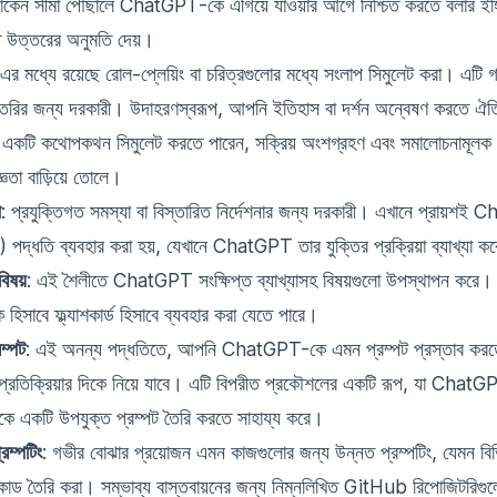
 টোকেন সীমা পৌঁছালে ChatGPT-কে এগিয়ে যাওয়ার আগে নিশ্চিত করতে বলার ইঙ্
ত উত্তরের অনুমতি দেয়।
 এর মধ্যে রয়েছে রোল-প্লেয়িং বা চরিত্রগুলোর মধ্যে সংলাপ সিমুলেট করা। এটি
তৈরির জন্য দরকারী। উদাহরণস্বরূপ, আপনি ইতিহাস বা দর্শন অন্বেষণ করতে ঐত
যে একটি কথোপকথন সিমুলেট করতে পারেন, সক্রিয় অংশগ্রহণ এবং সমালোচনামূলক চ
্ঞতা বাড়িয়ে তোলে।
ী
: প্রযুক্তিগত সমস্যা বা বিস্তারিত নির্দেশনার জন্য দরকারী। এখানে প্রায়শই 
ধতি ব্যবহার করা হয়, যেখানে ChatGPT তার যুক্তির প্রক্রিয়া ব্যাখ্যা ক
বিষয়
: এই শৈলীতে ChatGPT সংক্ষিপ্ত ব্যাখ্যাসহ বিষয়গুলো উপস্থাপন করে।
ক হিসাবে ফ্ল্যাশকার্ড হিসাবে ব্যবহার করা যেতে পারে।
ম্পট
: এই অনন্য পদ্ধতিতে, আপনি ChatGPT-কে এমন প্রম্পট প্রস্তাব করত
ণের প্রতিক্রিয়ার দিকে নিয়ে যাবে। এটি বিপরীত প্রকৌশলের একটি রূপ, যা Cha
েকে একটি উপযুক্ত প্রম্পট তৈরি করতে সাহায্য করে।
রম্পটিং
: গভীর বোঝার প্রয়োজন এমন কাজগুলোর জন্য উন্নত প্রম্পটিং, যেমন বিভি
কোড তৈরি করা। সম্ভাব্য বাস্তবায়নের জন্য নিম্নলিখিত GitHub রিপোজিটরিগু