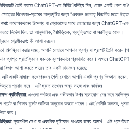
তিক্রিয়াটি তৈরি করতে ChatGPT-কে নির্দিষ্ট বৈশিষ্ট্য দিন, যেমন একটি পেশা বা
ক্ষেত্রের বিশেষজ্ঞ-স্তরের অন্তর্দৃষ্টির জন্য “একজন জলবায়ু বিজ্ঞানীর মতো উত
ট করা
: কথোপকথনের উদ্দেশ্য বা শ্রোতাদের সাথে মেলানোর জন্য ChatGPT-কে একট
 করতে নির্দেশ দিন, তা আনুষ্ঠানিক, নৈমিত্তিক, প্রযুক্তিগত বা সরলীকৃত হোক।
িয়ার শ্রেণীকরণ: কী আশা করবেন
িথস্ক্রিয়া করার সময়, আপনি যেভাবে আপনার প্রশ্ন বা প্রম্পট তৈরি করেন (প্
 আপনার প্রাপ্ত প্রতিক্রিয়ার ধরনকে ব্যাপকভাবে প্রভাবিত করে। এখানে Chat
রিয়া বিভাগ আশা করতে পারেন তার একটি বিভাজন রয়েছে:
: এটি একটি সাধারণ কথোপকথন শৈলী যেখানে আপনি একটি প্রশ্ন জিজ্ঞাসা করেন,
তর প্রদান করে। এটি দ্রুত তথ্যের জন্য সহজ এবং কার্যকর।
্ষেপ প্রতিক্রিয়া
: এগুলো স্পষ্টতা এবং গভীরতার উপর মনোযোগ দেয় তবে সংক্ষিপ
ল পয়েন্ট বা শিক্ষার বুলেট তালিকা অনুরোধ করতে পারেন। এই শৈলীটি অনন্য, পুনরাব
শ্চিত করে।
িক্রিয়া
: সৃজনশীল লেখা বা একাধিক দৃষ্টিকোণ পাওয়ার জন্য আদর্শ। এই প্রম্পট