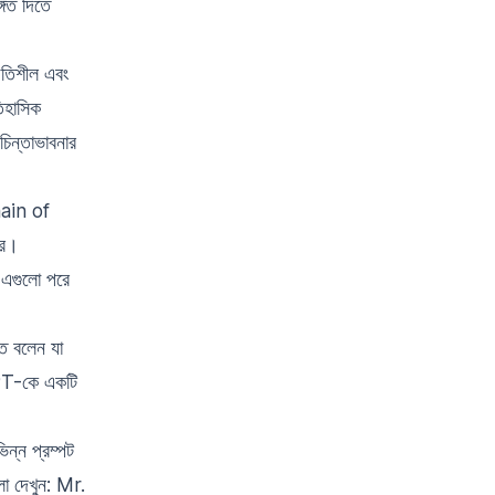
গিত দিতে
 গতিশীল এবং
িহাসিক
িন্তাভাবনার
Chain of
রে।
 এগুলো পরে
ে বলেন যা
tGPT-কে একটি
ন্ন প্রম্পট
লো দেখুন:
Mr.