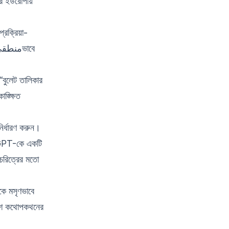
ের ইউরোপীয়
্রক্রিয়া-
 “বুলেট তালিকার
ঙ্ক্ষিত
নির্ধারণ করুন।
hatGPT-কে একটি
 চরিত্রের মতো
েকে মসৃণভাবে
ংশ কথোপকথনের