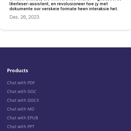
lêerleser-assistent, en revolusioneer hoe jy met
dokumente oor verskeie formate heen interaksie het.
Des. 26, 2023
Products
Chat with PDF
Chat with DOC
Chat with DOCX
Chat with MD
Chat with EPUB
Chat with PPT